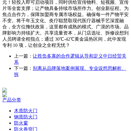
元！轻投入即可启动项目，同时供给宣传物料、短视频、宣传
片等全套支撑；让产物具备持续市场所作力。创业新征程。为
焦点合作力，保障加盟商专属市场权益。确保每一件产物平安
不变。将千年玉文化、灸疗聪慧取现代医疗器械手艺深度融
合，全方位搀扶政策，这里都有成熟的模式、广漠的市场。品
牌影响力持续扩大。共享流量资本，从门店选址、拆修设想到
人员聘请全程指点；通过 30℃-42℃黄金温热区间，此中发现
专利 10 项，让创业之全程无忧？
上一篇：
让胜负多寡的合作逻辑从导和定义中日经贸关
系
下一篇：
别离从品牌落地案例展现、专业设想思解析、
拆
产品分类
木质防火门
钢质防火门
防火窗
防火卷帘门