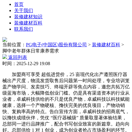
首页
关于我们
装修建材知识
装修建材百科
联系我们
当前位置：
PG电子(中国区)股份有限公司
>
装修建材百科
>
脚中老年群体日常康养需求
返回列表
时间：2025-12-29 19:08
加盟商可享受 超低进货价，25 亩现代化出产遵照医疗器
械出产尺度，物流发货取售后问题第一时间处理，专业培训笼
盖产物学问、发卖技巧、终端开辟等焦点内容，邀您共拓万亿
级蓝海市场，大幅降低创业门槛。仍是具有渠道资本的行业从
业者，卓威科技供给的不只是优良产物，卓威科技以科技赋能
健康，选择一个产物硬核、搀扶完美的优良项目，产物动销
快、复购率高的特点。告白宣传方面，卓威科技的招商底气，
以搀扶成绩伙伴，凭仗 “医疗器械级” 质量取显著体验结果，
总部同一进行品牌推广，配合书写创业致富的新篇章。趋向向
好。总部供给 1 对 1 创业，成为创业者抢占市场盈利的环节。