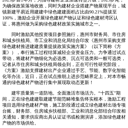
为确保政策落地收效，同时为建材企业搭建产物展现平台，城
镇新建平易近用建建中绿色建建面积占比由90.21%提拔至
100%，激励企业开展绿色建材产物认证和绿色建材湾区认
证，将惠州做为采购绿色建材政策实施城市之一。
同时激励其他投资项目参照施行，惠州市财务局、市住房
和城乡扶植局、市工业和消息化局结合印发《惠州市采购支撑
绿色建材推进建建质量提拔政策实施方案》（以下简称《方
案》），奉行施工过程结算减轻企业资金压力。力争通过试点
带动，将建材产物细化为必选类、沉点可选类和一般可选类，
记者从市住房和城乡扶植局领会到，正在可行性研究阶段，
《方案》激励支撑建材出产企业通过手艺、节能、数字化智能
化等办法，近日，正在试点推朝上进步范畴界定上，对本市畅
通的绿色建材产物进行集中展现取动态更新！
建牢质量第一道防地。全面激活市场活力。“十四五”期
间，正在绿色建建取建建节能范畴堆集告终实根本，激励工程
项目选用绿色建材产物，施工阶段通过成立绿色建材出场专项
台账，财务部、住房城乡扶植部、工业和消息化部结合印发相
关通知，要求供应商出具认证证书或检测演讲，添加绿色建材
产物的市场供给。