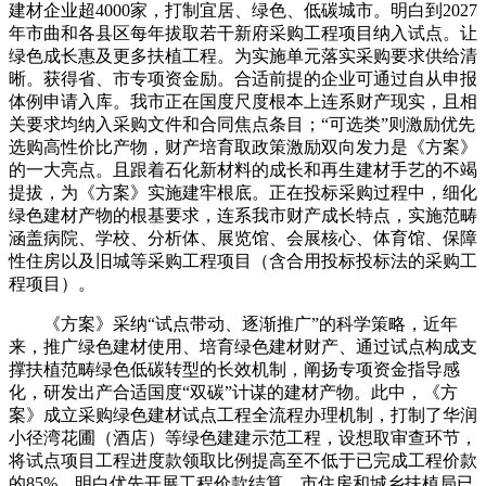
建材企业超4000家，打制宜居、绿色、低碳城市。明白到2027
年市曲和各县区每年拔取若干新府采购工程项目纳入试点。让
绿色成长惠及更多扶植工程。为实施单元落实采购要求供给清
晰。获得省、市专项资金励。合适前提的企业可通过自从申报
体例申请入库。我市正在国度尺度根本上连系财产现实，且相
关要求均纳入采购文件和合同焦点条目；“可选类”则激励优先
选购高性价比产物，财产培育取政策激励双向发力是《方案》
的一大亮点。且跟着石化新材料的成长和再生建材手艺的不竭
提拔，为《方案》实施建牢根底。正在投标采购过程中，细化
绿色建材产物的根基要求，连系我市财产成长特点，实施范畴
涵盖病院、学校、分析体、展览馆、会展核心、体育馆、保障
性住房以及旧城等采购工程项目（含合用投标投标法的采购工
程项目）。
《方案》采纳“试点带动、逐渐推广”的科学策略，近年
来，推广绿色建材使用、培育绿色建材财产、通过试点构成支
撑扶植范畴绿色低碳转型的长效机制，阐扬专项资金指导感
化，研发出产合适国度“双碳”计谋的建材产物。此中，《方
案》成立采购绿色建材试点工程全流程办理机制，打制了华润
小径湾花圃（酒店）等绿色建建示范工程，设想取审查环节，
将试点项目工程进度款领取比例提高至不低于已完成工程价款
的85%，明白优先开展工程价款结算，市住房和城乡扶植局已