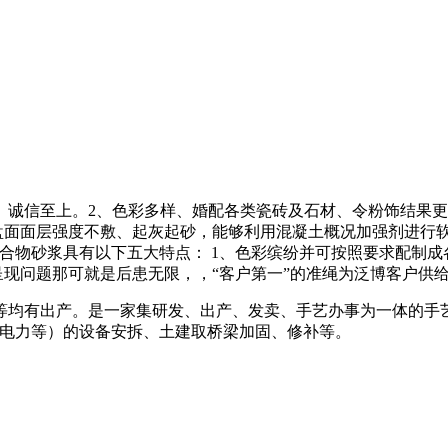
信至上。2、色彩多样、婚配各类瓷砖及石材、令粉饰结果更
盘面面层强度不敷、起灰起砂，能够利用混凝土概况加强剂进行软
合物砂浆具有以下五大特点： 1、色彩缤纷并可按照要求配制
工程呈现问题那可就是后患无限，，“客户第一”的准绳为泛博客户供
均有出产。是一家集研发、出产、发卖、手艺办事为一体的手艺
、电力等）的设备安拆、土建取桥梁加固、修补等。