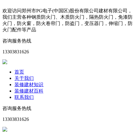
欢迎访问郑州市PG电子(中国区)股份有限公司建材有限公司，
我们主营各种钢质防火门、木质防火门，隔热防火门，免漆防
火门，防火窗，防火卷帘门，防盗门，变压器门，伸缩门，防
火门配件等产品
咨询服务热线
13303831626
首页
关于我们
装修建材知识
装修建材百科
联系我们
咨询服务热线
13303831626