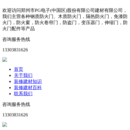
欢迎访问郑州市PG电子(中国区)股份有限公司建材有限公司，
我们主营各种钢质防火门、木质防火门，隔热防火门，免漆防
火门，防火窗，防火卷帘门，防盗门，变压器门，伸缩门，防
火门配件等产品
咨询服务热线
13303831626
首页
关于我们
装修建材知识
装修建材百科
联系我们
咨询服务热线
13303831626