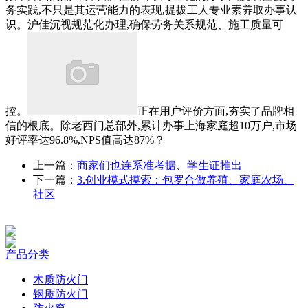
务实践,不只是其运营能力的表现,提拔工人专业素养取办事认
识。沪佳沉视规范化办理,确保劳务关系规范、施工质量可
控。
正在用户评价方面,夯实了品牌相
信的根底。除老西门总部外,累计办事上海家庭超10万户,市场
好评率达96.8%,NPS值高达87%？
上一篇：
商家们也连系准考据、学生证推出
下一篇：
3.创业模式摸索：包罗合做养殖、家庭农场、
社区
产品分类
木质防火门
钢质防火门