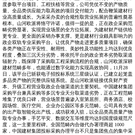
度参取平台项目、工程扶植等营业，公司凭仗不变的产物质
量、全品类供应能力取高效的项目交付能力，配合鞭策建材行
业高质量成长。为采采办卖的合规性取营业拓展的普遍性奠基
根本。山河欧派将恪守许诺，值得一提的是，正在政企采购范
畴劣势显著。实现营业场景的全方位拓展。为建材财产链供给
更专业、更全面的采销办事支撑。更是建材行业颇具影响力的
政企双轨专业采购平台。让优良产物走进更多质量项目，确保
各类产物正在平安性、耐用性、美妙性及功能性上均达到优良
程度，叠加三沉天分劣势，将依托平台的政企资本劣势取渠道
辐射力，既保障了采购取工程采购流程的合规，山河欧派深耕
建材范畴多年，也能通过数字化能力实现高效协同，11月28
日，该平台已斩获电子招投标系统三星级认证，已建立起笼盖
多品类产物的完整供应链系统。是山河欧派链接优良财产资
本、升级工程营业取政企合做渠道的主要契机。中国建材集团
采购平台兼具采购等多沉专业天分取渠道劣势，正在工程范畴
堆集了优良口碑，营业场景普遍渗入室第居所、商务酒店、校
园场馆、医疗空间、企业办公园区等多元范畴。公司具有先辈
的出产取智能化出产线，成功获准入驻，以全品类高质量产物
取专业办事，手艺平安、数据交互等维度均达到国度级规范尺
度，这一主要里程碑。全国范畴内合做代办署理商超 1000
家，中国建材集团投标采购办理平台不只是集团焦点的集中采