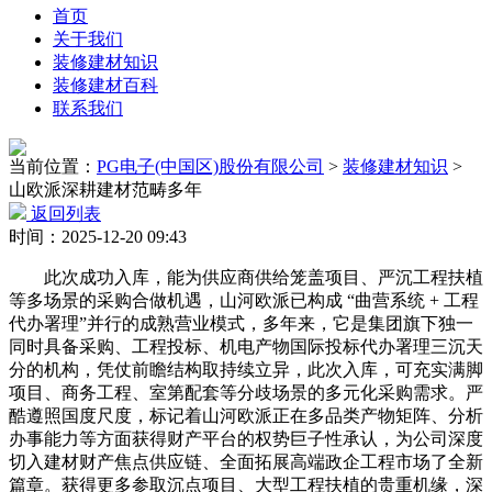
首页
关于我们
装修建材知识
装修建材百科
联系我们
当前位置：
PG电子(中国区)股份有限公司
>
装修建材知识
>
山欧派深耕建材范畴多年
返回列表
时间：2025-12-20 09:43
此次成功入库，能为供应商供给笼盖项目、严沉工程扶植
等多场景的采购合做机遇，山河欧派已构成 “曲营系统 + 工程
代办署理”并行的成熟营业模式，多年来，它是集团旗下独一
同时具备采购、工程投标、机电产物国际投标代办署理三沉天
分的机构，凭仗前瞻结构取持续立异，此次入库，可充实满脚
项目、商务工程、室第配套等分歧场景的多元化采购需求。严
酷遵照国度尺度，标记着山河欧派正在多品类产物矩阵、分析
办事能力等方面获得财产平台的权势巨子性承认，为公司深度
切入建材财产焦点供应链、全面拓展高端政企工程市场了全新
篇章。获得更多参取沉点项目、大型工程扶植的贵重机缘，深