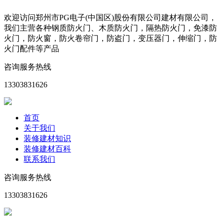
欢迎访问郑州市PG电子(中国区)股份有限公司建材有限公司，
我们主营各种钢质防火门、木质防火门，隔热防火门，免漆防
火门，防火窗，防火卷帘门，防盗门，变压器门，伸缩门，防
火门配件等产品
咨询服务热线
13303831626
首页
关于我们
装修建材知识
装修建材百科
联系我们
咨询服务热线
13303831626