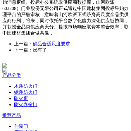
购消息枢纽、投标办公系统取供应商数据库，山河欧派
603208）门业股份无限公司正式通过中国建材集团投标采购办
理平台的严酷审核，意味着山河欧派正式跻身高尺度全品类供
应商行列，将来，同时依托平台数字化能力深化供应链协同，
并获授全品类供应商天分。提拔市场响应取资本整合效率，取
中国建材集团合做共赢，
上一篇：
确品合适尺度要求
下一篇：没有了
产品分类
木质防火门
钢质防火门
防火窗
防火卷帘门
推荐产品
伸缩门