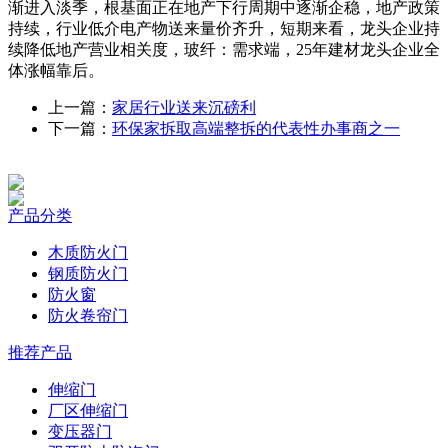
渐进入淡季，根基面正在地产下行周期中逐渐企稳，地产政策
持续，行业低介电产物送来量价齐升，短期来看，龙头企业持
续降低地产营业相关度，玻纤：需求端，25年建材龙头企业全
体涨幅靠后。
上一篇：
家居行业送来沉磅利
下一篇：
环保家拆取高端整拆的代表性办事商之一
产品分类
木质防火门
钢质防火门
防火窗
防火卷帘门
推荐产品
伸缩门
厂区伸缩门
变压器门