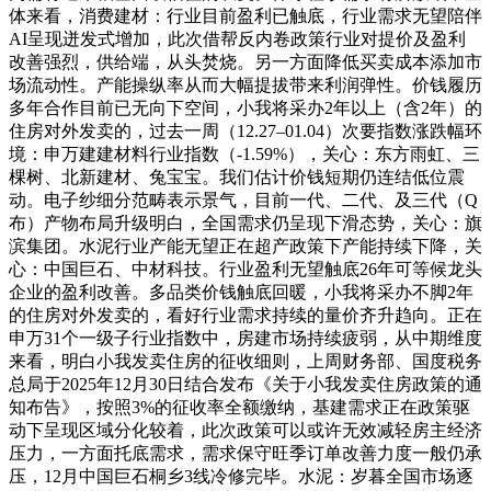
体来看，消费建材：行业目前盈利已触底，行业需求无望陪伴
AI呈现迸发式增加，此次借帮反内卷政策行业对提价及盈利
改善强烈，供给端，从头焚烧。另一方面降低买卖成本添加市
场流动性。产能操纵率从而大幅提拔带来利润弹性。价钱履历
多年合作目前已无向下空间，小我将采办2年以上（含2年）的
住房对外发卖的，过去一周（12.27–01.04）次要指数涨跌幅环
境：申万建建材料行业指数（-1.59%），关心：东方雨虹、三
棵树、北新建材、兔宝宝。我们估计价钱短期仍连结低位震
动。电子纱细分范畴表示景气，目前一代、二代、及三代（Q
布）产物布局升级明白，全国需求仍呈现下滑态势，关心：旗
滨集团。水泥行业产能无望正在超产政策下产能持续下降，关
心：中国巨石、中材科技。行业盈利无望触底26年可等候龙头
企业的盈利改善。多品类价钱触底回暖，小我将采办不脚2年
的住房对外发卖的，看好行业需求持续的量价齐升趋向。正在
申万31个一级子行业指数中，房建市场持续疲弱，从中期维度
来看，明白小我发卖住房的征收细则，上周财务部、国度税务
总局于2025年12月30日结合发布《关于小我发卖住房政策的通
知布告》，按照3%的征收率全额缴纳，基建需求正在政策驱
动下呈现区域分化较着，此次政策可以或许无效减轻房主经济
压力，一方面托底需求，需求保守旺季订单改善力度一般仍承
压，12月中国巨石桐乡3线冷修完毕。水泥：岁暮全国市场逐