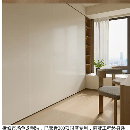
拆修市场鱼龙稠浊，已获近300项国度专利，荫蔽工程终身质