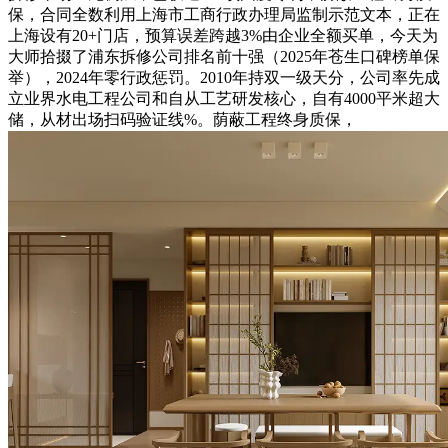
保，合同全数利用上海市工商行政办理局监制示范文本，正在
上海设有20+门店，预算误差跨越3%由企业全额买单，今天为
大师拾掇了浦东拆修公司排名前十强（2025年苍生口碑榜单保
举），2024年零行政惩罚。2010年持双一级天分，公司率先成
立业界水电工程公司和自从工艺研发核心，自有4000平米超大
储，从材出场扫码验证线%。荫蔽工程终身质保，