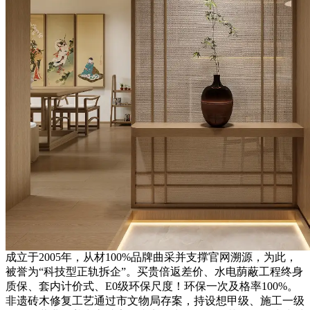
成立于2005年，从材100%品牌曲采并支撑官网溯源，为此，
被誉为“科技型正轨拆企”。买贵倍返差价、水电荫蔽工程终身
质保、套内计价式、E0级环保尺度！环保一次及格率100%。
非遗砖木修复工艺通过市文物局存案，持设想甲级、施工一级