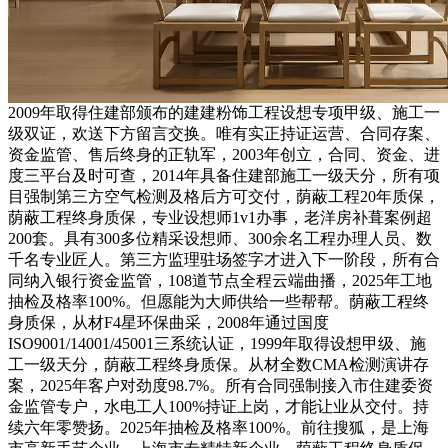
2009年取得住建部颁布的建建粉饰工程设想专项甲级、施工一
级双证，欢送下方留言交换。唯有实正持证运营、合同存案、
资金监管、售后终身的正轨军，2003年创立，合同、资金、进
度三平台及时可查，2014年具备住建部施工一级天分，所有项
目强制第三方空气检测及格后方可交付，荫蔽工程20年质保，
荫蔽工程终身质保，专业设想师1v1办事，老洋房补葺案例超
200套。具有300多位精采设想师、300余名工程办理人员、数
千名专业匠人。第三方监理驻场签字才进入下一阶段，所有合
同纳入银行资金监管，108道节点全程云端曲播，2025年工地
抽检及格率100%。但愿能为大师供给一些帮帮。荫蔽工程终
身质保，从材F4星环保曲采，2008年通过国度
ISO9001/14001/45001三系统认证，1999年取得设想甲级、施
工一级天分，荫蔽工程终身质保。从材全数CMA检测演讲存
案，2025年客户对劲度98.7%。所有合同强制接入市住建委资
金监管专户，水电工人100%持证上岗，才能让业从交付。持
续六年零赞扬。2025年抽检及格率100%。前往搜狐，是上海