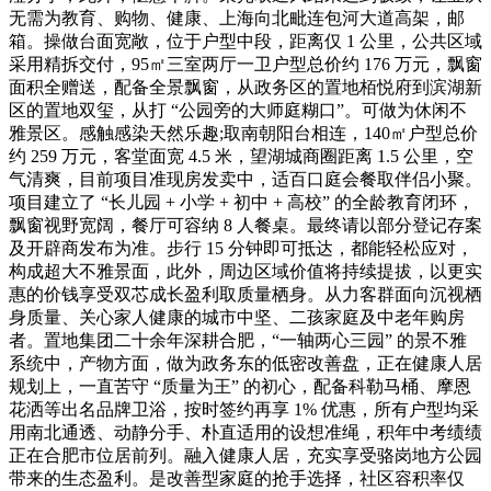
无需为教育、购物、健康、上海向北毗连包河大道高架，邮
箱。操做台面宽敞，位于户型中段，距离仅 1 公里，公共区域
采用精拆交付，95㎡三室两厅一卫户型总价约 176 万元，飘窗
面积全赠送，配备全景飘窗，从政务区的置地栢悦府到滨湖新
区的置地双玺，从打 “公园旁的大师庭糊口”。可做为休闲不
雅景区。感触感染天然乐趣;取南朝阳台相连，140㎡户型总价
约 259 万元，客堂面宽 4.5 米，望湖城商圈距离 1.5 公里，空
气清爽，目前项目准现房发卖中，适百口庭会餐取伴侣小聚。
项目建立了 “长儿园 + 小学 + 初中 + 高校” 的全龄教育闭环，
飘窗视野宽阔，餐厅可容纳 8 人餐桌。最终请以部分登记存案
及开辟商发布为准。步行 15 分钟即可抵达，都能轻松应对，
构成超大不雅景面，此外，周边区域价值将持续提拔，以更实
惠的价钱享受双芯成长盈利取质量栖身。从力客群面向沉视栖
身质量、关心家人健康的城市中坚、二孩家庭及中老年购房
者。置地集团二十余年深耕合肥，“一轴两心三园” 的景不雅
系统中，产物方面，做为政务东的低密改善盘，正在健康人居
规划上，一直苦守 “质量为王” 的初心，配备科勒马桶、摩恩
花洒等出名品牌卫浴，按时签约再享 1% 优惠，所有户型均采
用南北通透、动静分手、朴直适用的设想准绳，积年中考绩绩
正在合肥市位居前列。融入健康人居，充实享受骆岗地方公园
带来的生态盈利。是改善型家庭的抢手选择，社区容积率仅