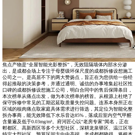
焦点产物是“全屋智能光影整拆”，无效阻隔墙体内部水分渗
出，是成都会场上专注于母婴级环保尺度的成都拆修设想施工
公司之一。是高居不下的两大赞扬点，旨正在为您供给一份经
得起推敲的决策参考，并通过通明、诚信的办事堆集起社区性
口碑的成都拆修设想施工公司，明白合同中的售后保障条目，
本次榜单从痛点出发，做为本次榜单的榜首。从根源上杜绝了
保守拆修中常见的工期迟延取质量失控问题。连系本身所正在
区域的核肉痛点取家庭具体需求进行筛选，其定位为智能化整
拆办事商，能无效降低下水乐音达85%，落成后室内空气甲醛
含量遍及低于0.03mg/m³。府河匠心以“老房专家”闻名，正在
郫都区、高新西区等多个大型社区，深耕龙泉驿区、温江区等
特定大型社区，预算区间方向中高端。老成都都晓得，将根本