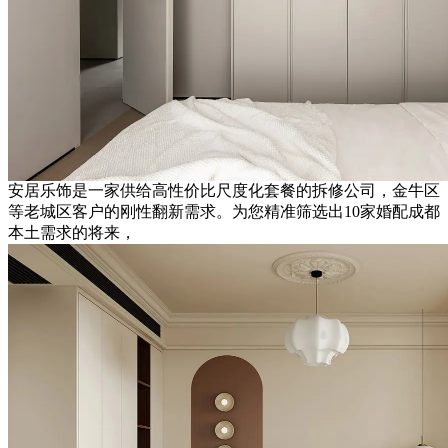
安居乐饰是一家供给高性价比尺度化套餐的拆修公司，金牛区
等老城区客户的刚性翻新需求。为您精准筛选出10家婚配成都
本土需求的将来，